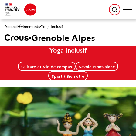
Accueil
Évènements
Yoga Inclusif
Grenoble Alpes
Yoga Inclusif
Culture et Vie de campus
Savoie Mont-Blanc
Sport / Bien-être