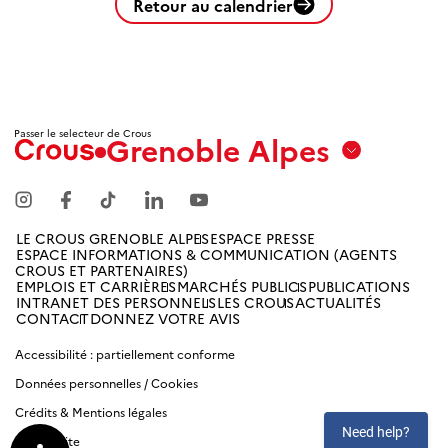
Retour au calendrier
Passer le selecteur de Crous
Grenoble Alpes
Aix
Marseille
Avignon
LE CROUS GRENOBLE ALPES
ESPACE PRESSE
ESPACE INFORMATIONS & COMMUNICATION (AGENTS
Amiens
CROUS ET PARTENAIRES)
EMPLOIS ET CARRIÈRES
MARCHÉS PUBLICS
PUBLICATIONS
Picardie
INTRANET DES PERSONNELS
LES CROUS
ACTUALITÉS
CONTACT
DONNEZ VOTRE AVIS
Antilles
Accessibilité : partiellement conforme
Guyane
Données personnelles / Cookies
Crédits & Mentions légales
Bordeaux-
Aquitaine
Plan du site